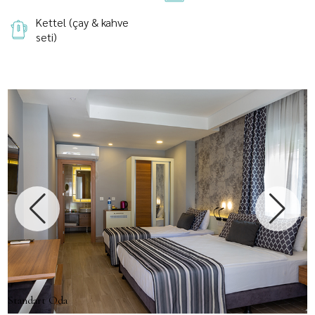
Kettel (çay & kahve
seti)
Standart Oda