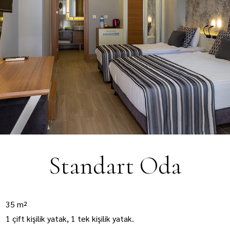
Greenwood Suites Resort
GASTRONOMİ
EĞLENCE VE AKTİVİTELER
AQUAPARK
E-KATALOG
İLETİŞİM
Standart Oda
35 m²
1 çift kişilik yatak, 1 tek kişilik yatak.