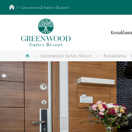
Greenwood Suites Resort
Konaklam
Greenwood Suites Resort
Konaklama
GREENW
EĞLENCE VE