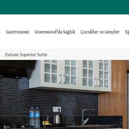
a
Gastronomi
Greenwood'da Sağlık
Çocuklar ve Gençler
E
Deluxe Superior Suite
OOD'U KEŞFET
OTELLERİMİZ
GASTRONOMİ
 AKTİVİTELER